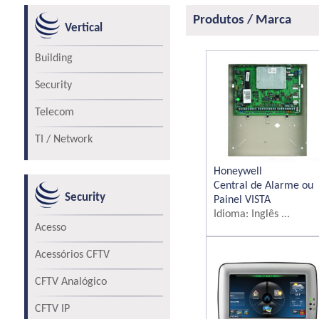
Produtos / Marca
Vertical
Building
Security
Telecom
TI / Network
Honeywell
Central de Alarme ou
Security
Painel VISTA
Idioma: Inglês ...
Acesso
Acessórios CFTV
CFTV Analógico
CFTV IP