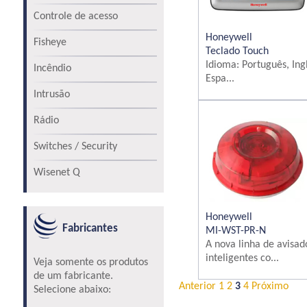
Controle de acesso
Honeywell
Fisheye
Teclado Touch
Idioma: Português, Ing
Incêndio
Espa...
Intrusão
Rádio
Switches / Security
Wisenet Q
Honeywell
Fabricantes
MI-WST-PR-N
A nova linha de avisad
inteligentes co...
Veja somente os produtos
de um fabricante.
Anterior
1
2
3
4
Próximo
Selecione abaixo: