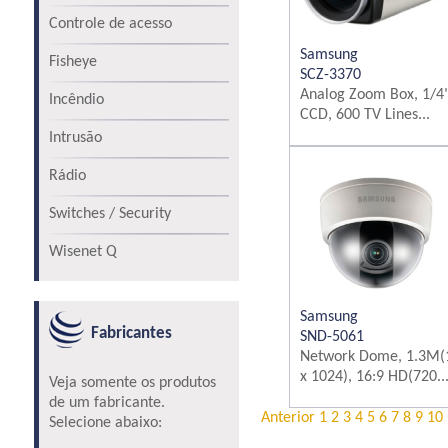
Controle de acesso
Samsung
Fisheye
SCZ-3370
Analog Zoom Box, 1/4
Incêndio
CCD, 600 TV Lines...
Intrusão
Rádio
Switches / Security
Wisenet Q
Samsung
Fabricantes
SND-5061
Network Dome, 1.3M(
x 1024), 16:9 HD(720..
Veja somente os produtos
de um fabricante.
Anterior
1
2
3
4
5
6
7
8
9
10
Selecione abaixo: