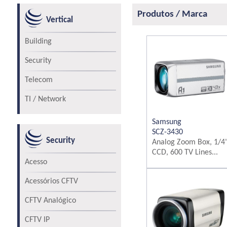
Produtos / Marca
Vertical
Building
Security
Telecom
TI / Network
Samsung
SCZ-3430
Security
Analog Zoom Box, 1/4
CCD, 600 TV Lines...
Acesso
Acessórios CFTV
CFTV Analógico
CFTV IP