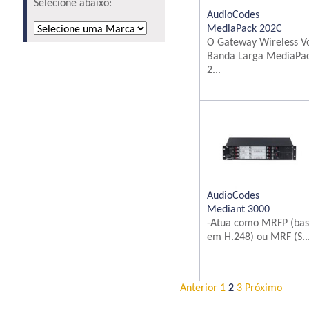
Selecione abaixo:
AudioCodes
MediaPack 202C
O Gateway Wireless V
Banda Larga MediaPa
2...
AudioCodes
Mediant 3000
-Atua como MRFP (ba
em H.248) ou MRF (S..
Anterior
1
2
3
Próximo