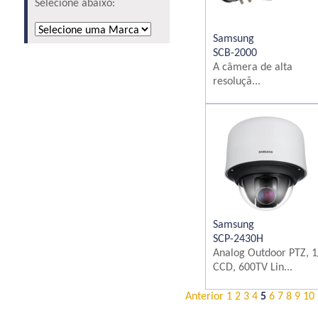
Selecione abaixo:
Samsung
SCB-2000
A câmera de alta
resoluçã...
Samsung
SCP-2430H
Analog Outdoor PTZ, 1
CCD, 600TV Lin...
Anterior
1
2
3
4
5
6
7
8
9
10