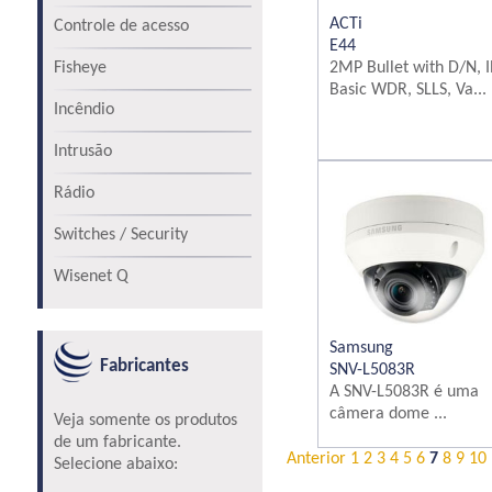
ACTi
Controle de acesso
E44
Fisheye
2MP Bullet with D/N, I
Basic WDR, SLLS, Va...
Incêndio
Intrusão
Rádio
Switches / Security
Wisenet Q
Samsung
Fabricantes
SNV-L5083R
A SNV-L5083R é uma
câmera dome ...
Veja somente os produtos
de um fabricante.
Anterior
1
2
3
4
5
6
7
8
9
10
Selecione abaixo: