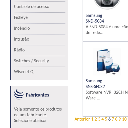
Controle de acesso
Samsung
Fisheye
SND-5084
A SND-5084 é uma câ
Incêndio
de rede...
Intrusão
Rádio
Switches / Security
Wisenet Q
Samsung
SNS-SF032
Software NVR, 32CH N
Fabricantes
Ware ...
Veja somente os produtos
de um fabricante.
Anterior
1
2
3
4
5
6
7
8
9
10
Selecione abaixo: