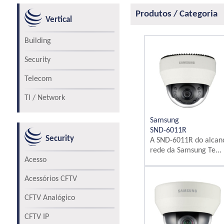
Produtos / Categoria
Vertical
Building
Security
Telecom
TI / Network
Samsung
SND-6011R
Security
A SND-6011R do alcan
rede da Samsung Te...
Acesso
Acessórios CFTV
CFTV Analógico
CFTV IP