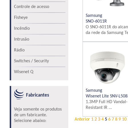
Controle de acesso
Samsung
Fisheye
SNO-6011R
O SNO-6011R do alcan
Incêndio
da rede da Samsung Te
Intrusão
Rádio
Switches / Security
Wisenet Q
Samsung
Fabricantes
Wisenet Lite SNV-L50
1.3MP Full HD Vandal-
Resistant IR ...
Veja somente os produtos
de um fabricante.
Anterior
1
2
3
4
5
6
7
8
9
10
Selecione abaixo: