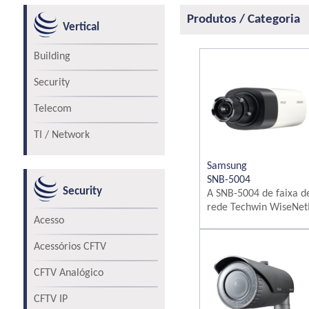
Produtos / Categoria
Vertical
Building
Security
Telecom
TI / Network
Samsung
SNB-5004
Security
A SNB-5004 de faixa d
rede Techwin WiseNetI.
Acesso
Acessórios CFTV
CFTV Analógico
CFTV IP