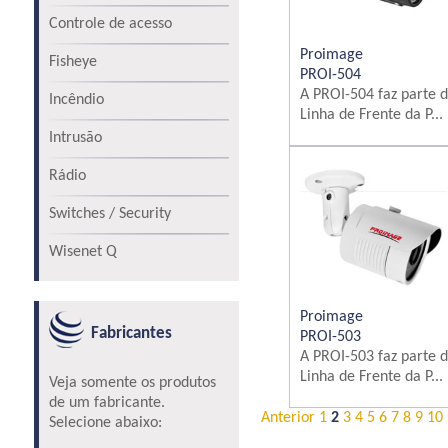
Controle de acesso
Proimage
Fisheye
PROI-504
A PROI-504 faz parte 
Incêndio
Linha de Frente da P...
Intrusão
Rádio
Switches / Security
Wisenet Q
Proimage
Fabricantes
PROI-503
A PROI-503 faz parte 
Linha de Frente da P...
Veja somente os produtos
de um fabricante.
Anterior
1
2
3
4
5
6
7
8
9
10
Selecione abaixo: