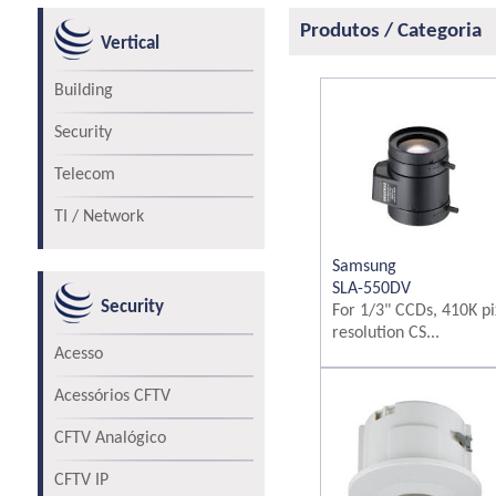
Produtos / Categoria
Vertical
Building
Security
Telecom
TI / Network
Samsung
SLA-550DV
Security
For 1/3" CCDs, 410K pi
resolution CS...
Acesso
Acessórios CFTV
CFTV Analógico
CFTV IP