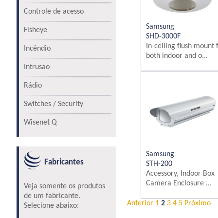
Controle de acesso
Samsung
Fisheye
SHD-3000F
In-ceiling flush mount 
Incêndio
both indoor and o...
Intrusão
Rádio
Switches / Security
Wisenet Q
Samsung
Fabricantes
STH-200
Accessory, Indoor Box
Camera Enclosure ...
Veja somente os produtos
de um fabricante.
Anterior
1
2
3
4
5
Próximo
Selecione abaixo: